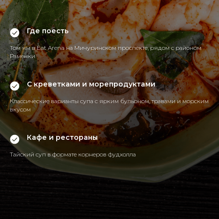
Где поесть
Том ям в Eat Arena на Мичуринском проспекте, рядом с районом
Раменки
С креветками и морепродуктами
Классические варианты супа с ярким бульоном, травами и морским
вкусом
Кафе и рестораны
Тайский суп в формате корнеров фудхолла