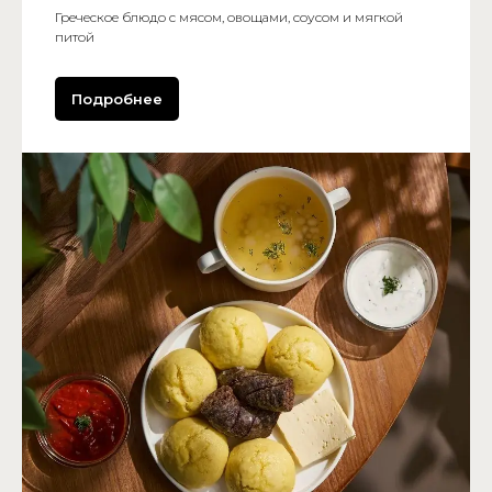
Греческое блюдо с мясом, овощами, соусом и мягкой
питой
Подробнее
Мичуринский просп.,
13А, стр. 1 (этаж 2)
ВСК-ЧТ 10:00–22:00
ПТ-СБ 10:00–23:00
+7 999-555-72-55
Eat.arena@yandex.com