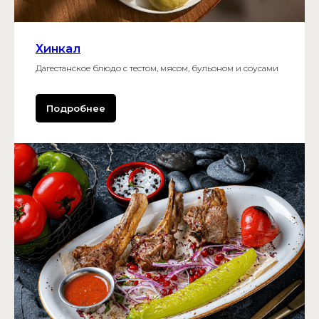
ООО "НАХИЧЕВАНЬ ИНВЕСТ"
ИНН: 7704448970, КПП:
773601001 +7 495 859-23-01
Хинкал
Юр.адрес: Москва г, вн.тер.г.
муниципальный округ
Дагестанское блюдо с тестом, мясом, бульоном и соусами
Ломоносовский, ул. Академика
Пилюгина, д. 8А, этаж 1, ком. 11
Подробнее
Политику обработки
персональных данных для
посетителей сайта
Согласие на обработку
персональных данных
,
Правила для посещения
фудхолла «ИТ АРЕНА»
ОГРН 5177746323332