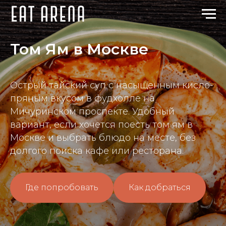
Том Ям в Москве
Острый тайский суп с насыщенным кисло-
пряным вкусом в фудхолле на
Мичуринском проспекте. Удобный
вариант, если хочется поесть том ям в
Москве и выбрать блюдо на месте, без
долгого поиска кафе или ресторана.
Где попробовать
Как добраться