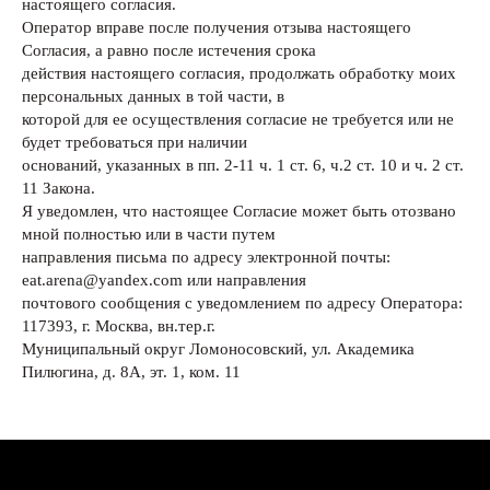
настоящего согласия.
Оператор вправе после получения отзыва настоящего
Согласия, а равно после истечения срока
действия настоящего согласия, продолжать обработку моих
персональных данных в той части, в
которой для ее осуществления согласие не требуется или не
Мичуринский просп.,
будет требоваться при наличии
13А, стр. 1 (этаж 2)
оснований, указанных в пп. 2-11 ч. 1 ст. 6, ч.2 ст. 10 и ч. 2 ст.
11 Закона.
ВСК-ЧТ 10:00–22:00
Я уведомлен, что настоящее Согласие может быть отозвано
ПТ-СБ 10:00–23:00
мной полностью или в части путем
направления письма по адресу электронной почты:
+7 999-555-72-55
eat.arena@yandex.com или направления
Eat.arena@yandex.com
почтового сообщения с уведомлением по адресу Оператора:
117393, г. Москва, вн.тер.г.
Муниципальный округ Ломоносовский, ул. Академика
Пилюгина, д. 8А, эт. 1, ком. 11
ООО "НАХИЧЕВАНЬ ИНВЕСТ"
ИНН: 7704448970, КПП:
773601001 +7 495 859-23-01
Юр.адрес: Москва г, вн.тер.г.