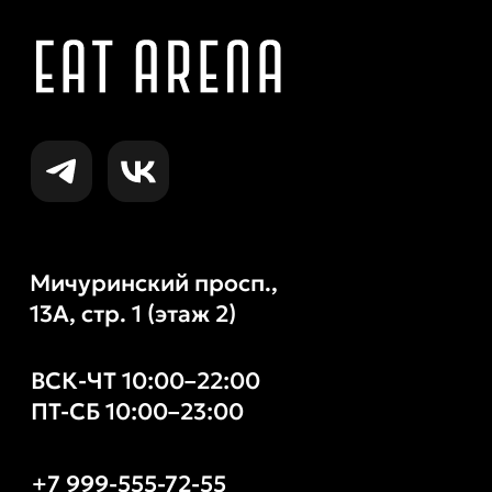
муниципальный округ
Ломоносовский, ул. Академика
Пилюгина, д. 8А, этаж 1, ком. 11
Политику обработки
персональных данных для
посетителей сайта
Согласие на обработку
персональных данных
,
Правила для посещения
фудхолла «ИТ АРЕНА»
ОГРН 5177746323332