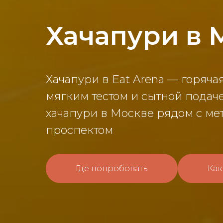
Хачапури в 
Хачапури в Eat Arena — горяча
мягким тестом и сытной подач
хачапури в Москве рядом с м
проспектом
Где попробовать
Как