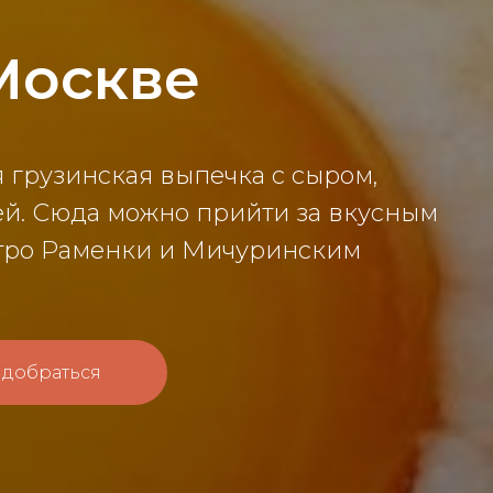
Москве
я грузинская выпечка с сыром,
ей. Сюда можно прийти за вкусным
етро Раменки и Мичуринским
 добраться