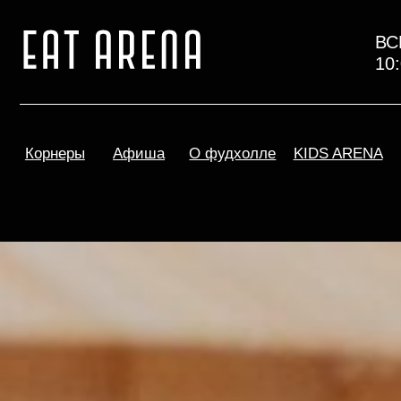
ВСК-ЧТ
10:00-22
Корнеры
Афиша
О фудхолле
KIDS ARENA
Парко