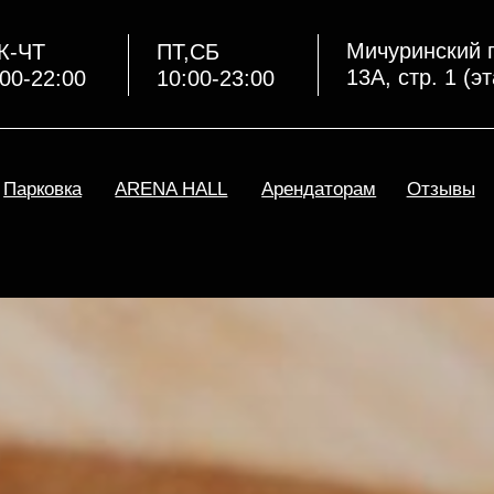
Мичуринский просп.,
ПТ,СБ
13А, стр. 1 (этаж 2)
:00
10:00-23:00
Нимра Lou
вка
ARENA HALL
Арендаторам
Отзывы