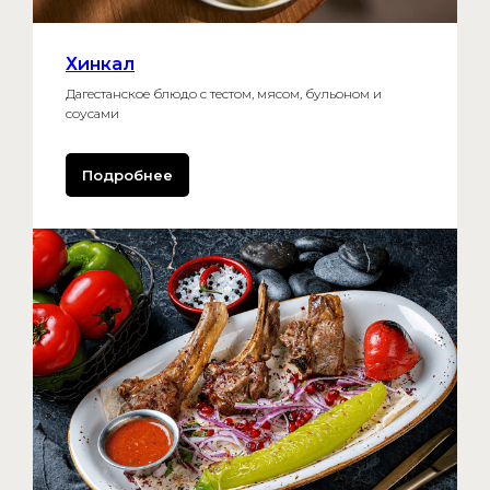
Хинкал
Мичуринский просп.,
Дагестанское блюдо с тестом, мясом, бульоном и
13А, стр. 1 (этаж 2)
соусами
ВСК-ЧТ 10:00–22:00
Подробнее
ПТ-СБ 10:00–23:00
+7 999-555-72-55
Eat.arena@yandex.com
ООО "НАХИЧЕВАНЬ ИНВЕСТ"
ИНН: 7704448970, КПП:
773601001 +7 495 859-23-01
Юр.адрес: Москва г, вн.тер.г.
муниципальный округ
Ломоносовский, ул. Академика