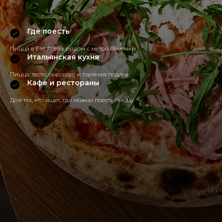
Где поесть
Пицца в Eat Arena рядом с метро Раменки
Итальянская кухня
Пицца, тесто, сыр, соус и горячая подача
Кафе и рестораны
Для тех, кто ищет, где можно поесть пиццу