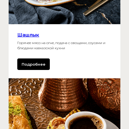
Пилюгина, д. 8А, этаж 1, ком. 11
Политику обработки
персональных данных для
посетителей сайта
Согласие на обработку
персональных данных
,
Шашлык
Правила для посещения
Горячее мясо на огне, подача с овощами, соусами и
фудхолла «ИТ АРЕНА»
блюдами кавказской кухни
ОГРН 5177746323332
Подробнее