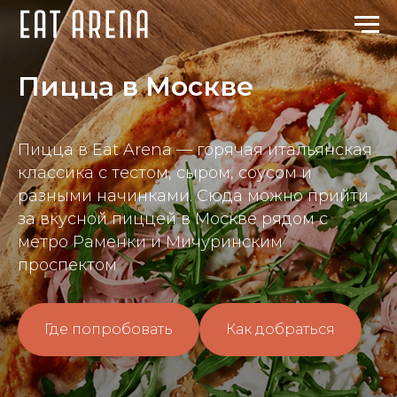
Пицца в Москве
Пицца в Eat Arena — горячая итальянская
классика с тестом, сыром, соусом и
разными начинками. Сюда можно прийти
за вкусной пиццей в Москве рядом с
метро Раменки и Мичуринским
проспектом
Где попробовать
Как добраться