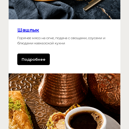
муниципальный округ
Ломоносовский, ул. Академика
Пилюгина, д. 8А, этаж 1, ком. 11
Политику обработки
персональных данных для
Шашлык
посетителей сайта
Горячее мясо на огне, подача с овощами, соусами и
Согласие на обработку
блюдами кавказской кухни
персональных данных
,
Правила для посещения
фудхолла «ИТ АРЕНА»
Подробнее
ОГРН 5177746323332