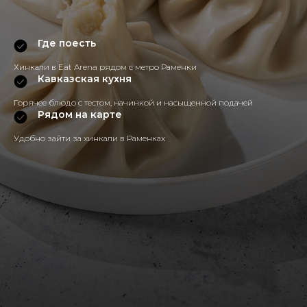
Где поесть
Хинкали в Eat Arena рядом с метро Раменки
Кавказская кухня
Горячее блюдо с тестом, начинкой и насыщенной подачей
Рядом на карте
Удобно зайти за хинкали в Раменках