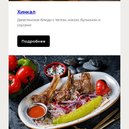
Хинкал
Дагестанское блюдо с тестом, мясом, бульоном и
соусами
Мичуринский просп.,
Подробнее
13А, стр. 1 (этаж 2)
ВСК-ЧТ 10:00–22:00
ПТ-СБ 10:00–23:00
+7 999-555-72-55
Eat.arena@yandex.com
ООО "НАХИЧЕВАНЬ ИНВЕСТ"
ИНН: 7704448970, КПП:
773601001 +7 495 859-23-01
Юр.адрес: Москва г, вн.тер.г.